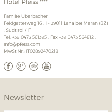
Hotel Pfeiss ****
Familie Überbacher
Feldgatterweg 16 . I - 39011 Lana bei Meran (BZ)
. Südtirol / IT
Tel.
+39 0473 561395
. Fax
+39 0473 564812
.
info@pfeiss.com
MwSt.Nr.: IT02892470218
b
c
3
r
Newsletter