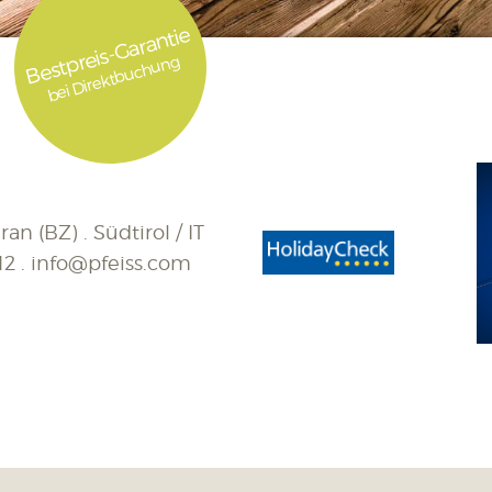
Bestpreis-Garantie
bei Direktbuchung
an (BZ) . Südtirol / IT
12
.
info@pfeiss.com