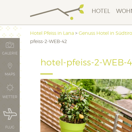
HOTEL
WOH
Hotel Pfeiss in Lana
>
Genuss Hotel in Südtiro
pfeiss-2-WEB-42
GALERIE
hotel-pfeiss-2-WEB-
MAPS
WETTER
FLUG