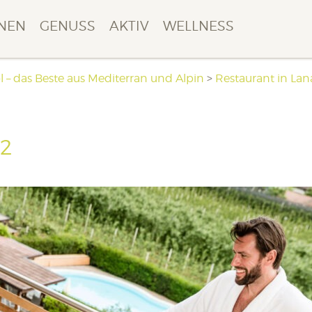
NEN
GENUSS
AKTIV
WELLNESS
l – das Beste aus Mediterran und Alpin
>
Restaurant in Lana
42