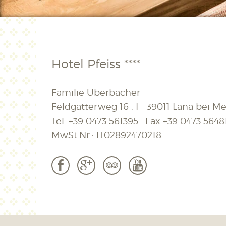
Hotel Pfeiss ****
Familie Überbacher
Feldgatterweg 16 . I - 39011 Lana bei Mer
Tel.
+39 0473 561395
. Fax
+39 0473 5648
MwSt.Nr.: IT02892470218
b
c
3
r