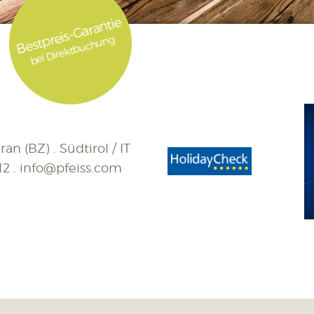
Bestpreis-Garantie
bei Direktbuchung
an (BZ) . Südtirol / IT
12
.
info@pfeiss.com