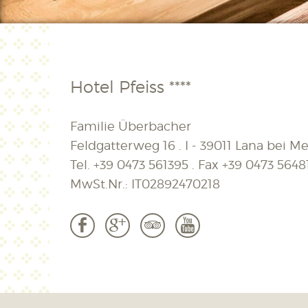
Hotel Pfeiss ****
Familie Überbacher
Feldgatterweg 16 . I - 39011 Lana bei Mer
Tel.
+39 0473 561395
. Fax
+39 0473 5648
MwSt.Nr.: IT02892470218
b
c
3
r