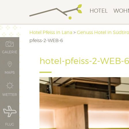
HOTEL
WOH
Hotel Pfeiss in Lana
>
Genuss Hotel in Südtiro
pfeiss-2-WEB-6
GALERIE
hotel-pfeiss-2-WEB-
MAPS
WETTER
FLUG