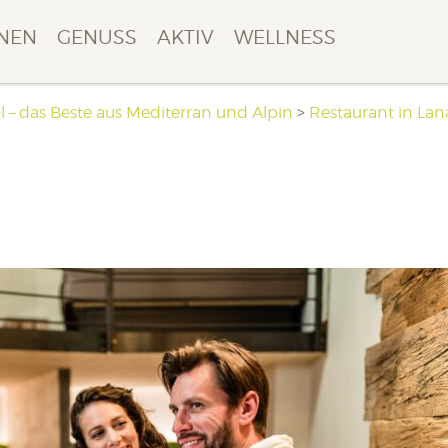
NEN
GENUSS
AKTIV
WELLNESS
l – das Beste aus Mediterran und Alpin
>
Restaurant in Lana
6